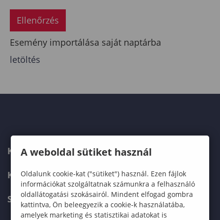
Ellenőrzés
Esemény importálása saját naptárba
letöltés
KAPCSOLAT
A weboldal sütiket használ
KÉPZÉSKERESŐ
Oldalunk cookie-kat ("sütiket") használ. Ezen fájlok
információkat szolgáltatnak számunkra a felhasználó
oldallátogatási szokásairól. Mindent elfogad gombra
SZERVEZETI FELÉPÍTÉS
kattintva, Ön beleegyezik a cookie-k használatába,
amelyek marketing és statisztikai adatokat is