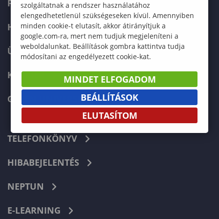
FELVÉTELIZŐKNEK
szolgáltatnak a rendszer használatához
elengedhetetlenül szükségeseken kívül. Amennyiben
HALLGATÓKNAK
minden cookie-t elutasít, akkor átirányítjuk a
google.com-ra, mert nem tudjuk megjeleníteni a
weboldalunkat. Beállítások gombra kattintva tudja
ÜZLETI PARTNEREKNEK
módosítani az engedélyezett cookie-kat.
KARRIER
MINDET ELFOGADOM
BEÁLLÍTÁSOK
GREEN UNIVERSITY
ELUTASÍTOM
TELEFONKÖNYV
HIBABEJELENTÉS
NEPTUN
E-LEARNING