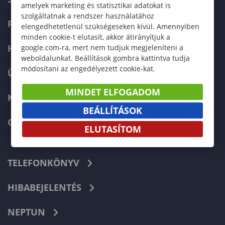
amelyek marketing és statisztikai adatokat is
szolgáltatnak a rendszer használatához
FELVÉTELIZŐKNEK
elengedhetetlenül szükségeseken kívül. Amennyiben
minden cookie-t elutasít, akkor átirányítjuk a
HALLGATÓKNAK
google.com-ra, mert nem tudjuk megjeleníteni a
weboldalunkat. Beállítások gombra kattintva tudja
módosítani az engedélyezett cookie-kat.
ÜZLETI PARTNEREKNEK
MINDET ELFOGADOM
KARRIER
BEÁLLÍTÁSOK
GREEN UNIVERSITY
ELUTASÍTOM
TELEFONKÖNYV
HIBABEJELENTÉS
NEPTUN