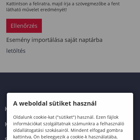
Kattintson a feliratra, majd írja a szövegmezőbe a fent
látható művelet eredményét!
Ellenőrzés
Esemény importálása saját naptárba
letöltés
A weboldal sütiket használ
KAPCSOLAT
Oldalunk cookie-kat ("sütiket") használ. Ezen fájlok
KÉPZÉSKERESŐ
információkat szolgáltatnak számunkra a felhasználó
oldallátogatási szokásairól. Mindent elfogad gombra
kattintva, Ön beleegyezik a cookie-k használatába,
SZERVEZETI FELÉPÍTÉS