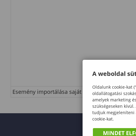
A weboldal süt
Oldalunk cookie-kat (
Esemény importálása saját naptárba
oldallátogatási szoká
amelyek marketing és 
szükségeseken kívül.
tudjuk megjeleníteni
cookie-kat.
MINDET EL