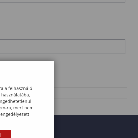
ható művelet eredményét!
ra a felhasználó
k használatába,
engedhetetlenül
com-ra, mert nem
 engedélyezett
M