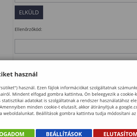
Ellenőrzőkód:
Kattintson a feliratra, majd írja a szövegmezőbe a fent lát
iket használ
Ellenőrzés
"sütiket") használ. Ezen fájlok információkat szolgáltatnak számunk
letöltés
sairól. Mindent elfogad gombra kattintva, Ön beleegyezik a cookie-
statisztikai adatokat is szolgáltatnak a rendszer használatához el
 Amennyiben minden cookie-t elutasít, akkor átirányítjuk a google.
 a weboldalunkat. Beállítások gombra kattintva tudja módosítani az
FOGADOM
BEÁLLÍTÁSOK
ELUTASÍTO