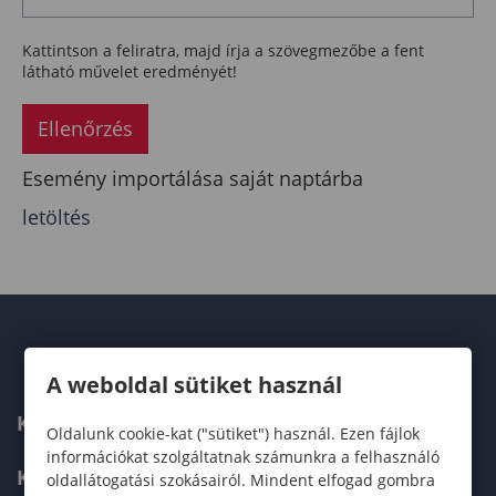
Kattintson a feliratra, majd írja a szövegmezőbe a fent
látható művelet eredményét!
Ellenőrzés
Esemény importálása saját naptárba
letöltés
A weboldal sütiket használ
KAPCSOLAT
Oldalunk cookie-kat ("sütiket") használ. Ezen fájlok
információkat szolgáltatnak számunkra a felhasználó
KÉPZÉSKERESŐ
oldallátogatási szokásairól. Mindent elfogad gombra