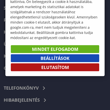
kattintva, Ön beleegyezik a cookie-k használatába,
amelyek marketing és statisztikai adatokat is
SZERVEZETI FELÉPÍTÉS
szolgáltatnak a rendszer használatához
elengedhetetlenül szükségeseken kívül. Amennyiben
FELVÉTELIZŐKNEK
minden cookie-t elutasít, akkor átirányítjuk a
google.com-ra, mert nem tudjuk megjeleníteni a
HALLGATÓKNAK
weboldalunkat. Beállítások gombra kattintva tudja
módosítani az engedélyezett cookie-kat.
ÜZLETI PARTNEREKNEK
MINDET ELFOGADOM
KARRIER
BEÁLLÍTÁSOK
ELUTASÍTOM
GREEN UNIVERSITY
TELEFONKÖNYV
HIBABEJELENTÉS