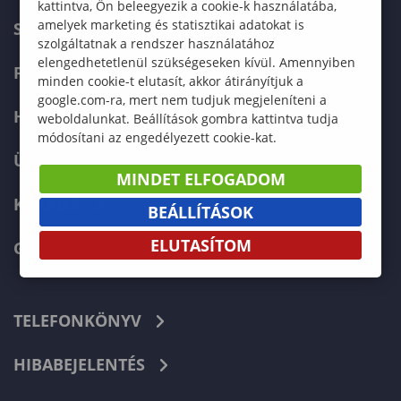
kattintva, Ön beleegyezik a cookie-k használatába,
amelyek marketing és statisztikai adatokat is
SZERVEZETI FELÉPÍTÉS
szolgáltatnak a rendszer használatához
elengedhetetlenül szükségeseken kívül. Amennyiben
FELVÉTELIZŐKNEK
minden cookie-t elutasít, akkor átirányítjuk a
google.com-ra, mert nem tudjuk megjeleníteni a
HALLGATÓKNAK
weboldalunkat. Beállítások gombra kattintva tudja
módosítani az engedélyezett cookie-kat.
ÜZLETI PARTNEREKNEK
MINDET ELFOGADOM
KARRIER
BEÁLLÍTÁSOK
ELUTASÍTOM
GREEN UNIVERSITY
TELEFONKÖNYV
HIBABEJELENTÉS