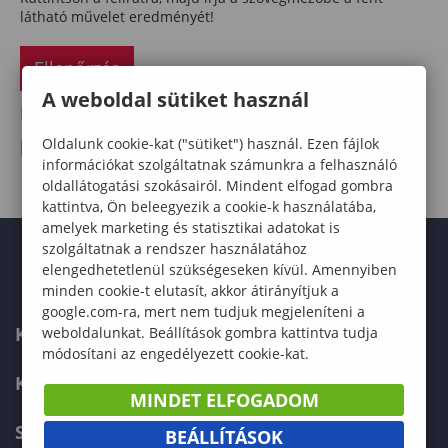
látható művelet eredményét!
Ellenőrzés
A weboldal sütiket használ
Esemény importálása saját naptárba
Oldalunk cookie-kat ("sütiket") használ. Ezen fájlok
letöltés
információkat szolgáltatnak számunkra a felhasználó
oldallátogatási szokásairól. Mindent elfogad gombra
kattintva, Ön beleegyezik a cookie-k használatába,
amelyek marketing és statisztikai adatokat is
szolgáltatnak a rendszer használatához
elengedhetetlenül szükségeseken kívül. Amennyiben
minden cookie-t elutasít, akkor átirányítjuk a
google.com-ra, mert nem tudjuk megjeleníteni a
KAPCSOLAT
weboldalunkat. Beállítások gombra kattintva tudja
módosítani az engedélyezett cookie-kat.
KÉPZÉSKERESŐ
MINDET ELFOGADOM
SZERVEZETI FELÉPÍTÉS
BEÁLLÍTÁSOK