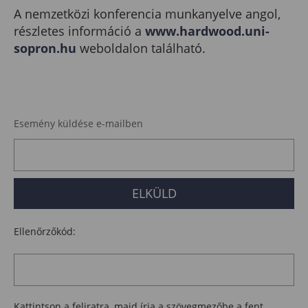
A nemzetközi konferencia munkanyelve angol,
részletes információ a
www.hardwood.uni-
sopron.hu
weboldalon található.
Esemény küldése e-mailben
Ellenőrzőkód:
Kattintson a feliratra, majd írja a szövegmezőbe a fent