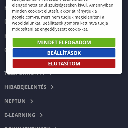
elengedhetetlenül szükségeseken kívül. Amennyiben
HALLGATÓKNAK
minden cookie-t elutasít, akkor átirányítjuk a
google.com-ra, mert nem tudjuk megjeleníteni a
ÜZLETI PARTNEREKNEK
weboldalunkat. Beállítások gombra kattintva tudja
módosítani az engedélyezett cookie-kat.
KARRIER
MINDET ELFOGADOM
GREEN UNIVERSITY
BEÁLLÍTÁSOK
ELUTASÍTOM
TELEFONKÖNYV
HIBABEJELENTÉS
NEPTUN
E-LEARNING