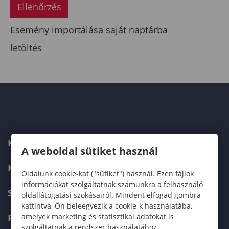
Ellenőrzés
Esemény importálása saját naptárba
letöltés
KAPCSOLAT
A weboldal sütiket használ
KÉPZÉSKERESŐ
Oldalunk cookie-kat ("sütiket") használ. Ezen fájlok
információkat szolgáltatnak számunkra a felhasználó
SZERVEZETI FELÉPÍTÉS
oldallátogatási szokásairól. Mindent elfogad gombra
kattintva, Ön beleegyezik a cookie-k használatába,
FELVÉTELIZŐKNEK
amelyek marketing és statisztikai adatokat is
szolgáltatnak a rendszer használatához