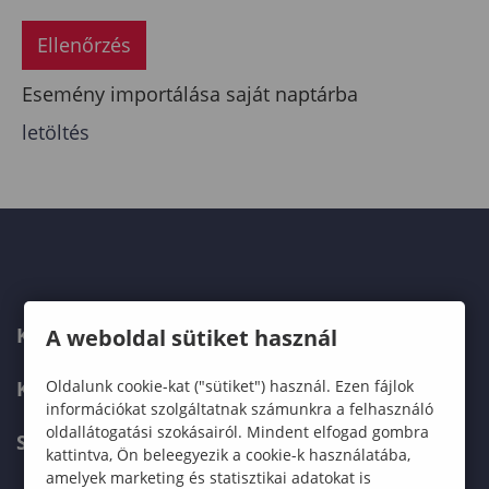
Ellenőrzés
Esemény importálása saját naptárba
letöltés
KAPCSOLAT
A weboldal sütiket használ
KÉPZÉSKERESŐ
Oldalunk cookie-kat ("sütiket") használ. Ezen fájlok
információkat szolgáltatnak számunkra a felhasználó
oldallátogatási szokásairól. Mindent elfogad gombra
SZERVEZETI FELÉPÍTÉS
kattintva, Ön beleegyezik a cookie-k használatába,
amelyek marketing és statisztikai adatokat is