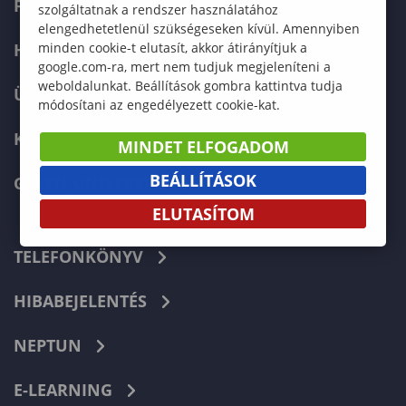
FELVÉTELIZŐKNEK
szolgáltatnak a rendszer használatához
elengedhetetlenül szükségeseken kívül. Amennyiben
HALLGATÓKNAK
minden cookie-t elutasít, akkor átirányítjuk a
google.com-ra, mert nem tudjuk megjeleníteni a
weboldalunkat. Beállítások gombra kattintva tudja
ÜZLETI PARTNEREKNEK
módosítani az engedélyezett cookie-kat.
KARRIER
MINDET ELFOGADOM
BEÁLLÍTÁSOK
GREEN UNIVERSITY
ELUTASÍTOM
TELEFONKÖNYV
HIBABEJELENTÉS
NEPTUN
E-LEARNING