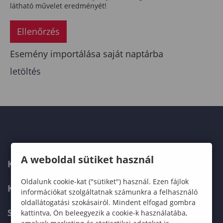
látható művelet eredményét!
Ellenőrzés
Esemény importálása saját naptárba
letöltés
A weboldal sütiket használ
KAPCSOLAT
Oldalunk cookie-kat ("sütiket") használ. Ezen fájlok
KÉPZÉSKERESŐ
információkat szolgáltatnak számunkra a felhasználó
oldallátogatási szokásairól. Mindent elfogad gombra
SZERVEZETI FELÉPÍTÉS
kattintva, Ön beleegyezik a cookie-k használatába,