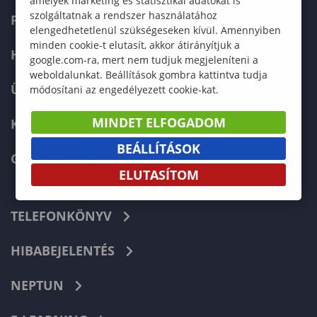
amelyek marketing és statisztikai adatokat is
szolgáltatnak a rendszer használatához
FELVÉTELIZŐKNEK
elengedhetetlenül szükségeseken kívül. Amennyiben
minden cookie-t elutasít, akkor átirányítjuk a
HALLGATÓKNAK
google.com-ra, mert nem tudjuk megjeleníteni a
weboldalunkat. Beállítások gombra kattintva tudja
ÜZLETI PARTNEREKNEK
módosítani az engedélyezett cookie-kat.
MINDET ELFOGADOM
KARRIER
BEÁLLÍTÁSOK
GREEN UNIVERSITY
ELUTASÍTOM
TELEFONKÖNYV
HIBABEJELENTÉS
NEPTUN