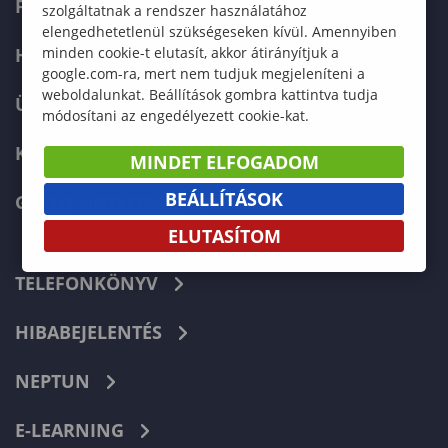
FELVÉTELIZŐKNEK
szolgáltatnak a rendszer használatához
elengedhetetlenül szükségeseken kívül. Amennyiben
HALLGATÓKNAK
minden cookie-t elutasít, akkor átirányítjuk a
google.com-ra, mert nem tudjuk megjeleníteni a
weboldalunkat. Beállítások gombra kattintva tudja
ÜZLETI PARTNEREKNEK
módosítani az engedélyezett cookie-kat.
KARRIER
MINDET ELFOGADOM
BEÁLLÍTÁSOK
GREEN UNIVERSITY
ELUTASÍTOM
TELEFONKÖNYV
HIBABEJELENTÉS
NEPTUN
E-LEARNING