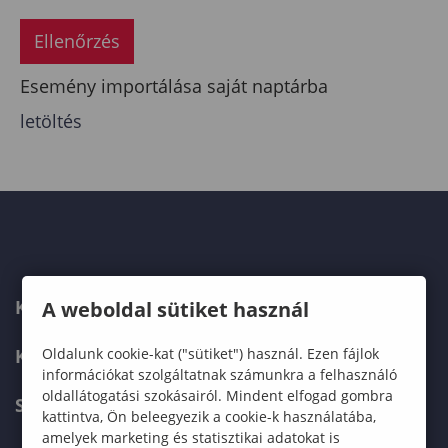
Ellenőrzés
Esemény importálása saját naptárba
letöltés
KAPCSOLAT
A weboldal sütiket használ
KÉPZÉSKERESŐ
Oldalunk cookie-kat ("sütiket") használ. Ezen fájlok
információkat szolgáltatnak számunkra a felhasználó
oldallátogatási szokásairól. Mindent elfogad gombra
SZERVEZETI FELÉPÍTÉS
kattintva, Ön beleegyezik a cookie-k használatába,
amelyek marketing és statisztikai adatokat is