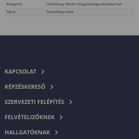
Kategória
Lámfalussy Sándor Közgazdaságtudományi Kar
Típus
Tanulmányi rend
KAPCSOLAT
KÉPZÉSKERESŐ
SZERVEZETI FELÉPÍTÉS
FELVÉTELIZŐKNEK
HALLGATÓKNAK