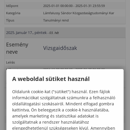
Időpont
2025-01-01 00:00:00 - 2025-01-31 23:55:59
Kategória
Lámfalussy Sándor Közgazdaságtudományi Kar
Típus
Tanulmányi rend
2025. Január 17., péntek
- 03. hét
Esemény
Vizsgaidőszak
neve
Leírás
Időpont
2024-12-09 00:00:00 - 2025-01-25 01:00:00
Kategória
Lámfalussy Sándor Közgazdaságtudományi Kar
A weboldal sütiket használ
Típus
Tanulmányi rend
Oldalunk cookie-kat ("sütiket") használ. Ezen fájlok
Esemény
Doktoranduszok vizsgaidőszaka
információkat szolgáltatnak számunkra a felhasználó
neve
oldallátogatási szokásairól. Mindent elfogad gombra
kattintva, Ön beleegyezik a cookie-k használatába,
Leírás
amelyek marketing és statisztikai adatokat is
Időpont
2024-12-09 00:00:00 - 2025-01-31 23:55:00
szolgáltatnak a rendszer használatához
Kategória
Lámfalussy Sándor Közgazdaságtudományi Kar
elengedhetetlenül szükségeseken kívül. Amennyiben