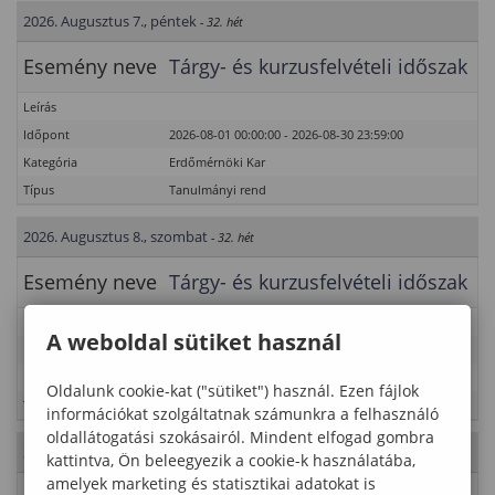
2026. Augusztus 7., péntek
- 32. hét
Esemény neve
Tárgy- és kurzusfelvételi időszak
Leírás
Időpont
2026-08-01 00:00:00 - 2026-08-30 23:59:00
Kategória
Erdőmérnöki Kar
Típus
Tanulmányi rend
2026. Augusztus 8., szombat
- 32. hét
Esemény neve
Tárgy- és kurzusfelvételi időszak
Leírás
A weboldal sütiket használ
Időpont
2026-08-01 00:00:00 - 2026-08-30 23:59:00
Kategória
Erdőmérnöki Kar
Oldalunk cookie-kat ("sütiket") használ. Ezen fájlok
Típus
Tanulmányi rend
információkat szolgáltatnak számunkra a felhasználó
oldallátogatási szokásairól. Mindent elfogad gombra
2026. Augusztus 9., vasárnap
- 32. hét
kattintva, Ön beleegyezik a cookie-k használatába,
amelyek marketing és statisztikai adatokat is