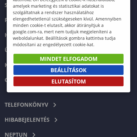
SZERVEZETI FELÉPÍTÉS
amelyek marketing és statisztikai adatokat is
szolgáltatnak a rendszer használatához
elengedhetetlenül szükségeseken kívül. Amennyiben
FELVÉTELIZŐKNEK
minden cookie-t elutasít, akkor átirányítjuk a
google.com-ra, mert nem tudjuk megjeleníteni a
HALLGATÓKNAK
weboldalunkat. Beállítások gombra kattintva tudja
módosítani az engedélyezett cookie-kat.
ÜZLETI PARTNEREKNEK
MINDET ELFOGADOM
KARRIER
BEÁLLÍTÁSOK
GREEN UNIVERSITY
ELUTASÍTOM
TELEFONKÖNYV
HIBABEJELENTÉS
NEPTUN