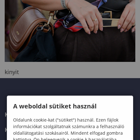
kinyit
A weboldal sütiket használ
KAPCSOLAT
Oldalunk cookie-kat ("sütiket") használ. Ezen fájlok
információkat szolgáltatnak számunkra a felhasználó
KÉPZÉSKERESŐ
oldallátogatási szokásairól. Mindent elfogad gombra
kattintva, Ön beleegyezik a cookie-k használatába,