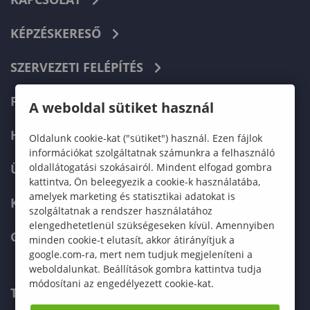
KÉPZÉSKERESŐ
SZERVEZETI FELÉPÍTÉS
FELVÉTELIZŐKNEK
A weboldal sütiket használ
HALLGATÓKNAK
Oldalunk cookie-kat ("sütiket") használ. Ezen fájlok
információkat szolgáltatnak számunkra a felhasználó
oldallátogatási szokásairól. Mindent elfogad gombra
ÜZLETI PARTNEREKNEK
kattintva, Ön beleegyezik a cookie-k használatába,
amelyek marketing és statisztikai adatokat is
KARRIER
szolgáltatnak a rendszer használatához
elengedhetetlenül szükségeseken kívül. Amennyiben
GREEN UNIVERSITY
minden cookie-t elutasít, akkor átirányítjuk a
google.com-ra, mert nem tudjuk megjeleníteni a
weboldalunkat. Beállítások gombra kattintva tudja
módosítani az engedélyezett cookie-kat.
TELEFONKÖNYV