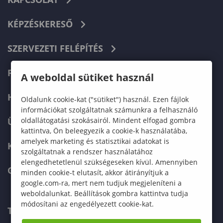
KÉPZÉSKERESŐ
SZERVEZETI FELÉPÍTÉS
FELVÉTELIZŐKNEK
A weboldal sütiket használ
HALLGATÓKNAK
Oldalunk cookie-kat ("sütiket") használ. Ezen fájlok
információkat szolgáltatnak számunkra a felhasználó
oldallátogatási szokásairól. Mindent elfogad gombra
ÜZLETI PARTNEREKNEK
kattintva, Ön beleegyezik a cookie-k használatába,
amelyek marketing és statisztikai adatokat is
KARRIER
szolgáltatnak a rendszer használatához
elengedhetetlenül szükségeseken kívül. Amennyiben
GREEN UNIVERSITY
minden cookie-t elutasít, akkor átirányítjuk a
google.com-ra, mert nem tudjuk megjeleníteni a
weboldalunkat. Beállítások gombra kattintva tudja
módosítani az engedélyezett cookie-kat.
TELEFONKÖNYV