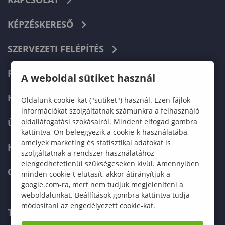
KÉPZÉSKERESŐ
SZERVEZETI FELÉPÍTÉS
FELVÉTELIZŐKNEK
A weboldal sütiket használ
HALLGATÓKNAK
Oldalunk cookie-kat ("sütiket") használ. Ezen fájlok
információkat szolgáltatnak számunkra a felhasználó
oldallátogatási szokásairól. Mindent elfogad gombra
ÜZLETI PARTNEREKNEK
kattintva, Ön beleegyezik a cookie-k használatába,
amelyek marketing és statisztikai adatokat is
KARRIER
szolgáltatnak a rendszer használatához
elengedhetetlenül szükségeseken kívül. Amennyiben
GREEN UNIVERSITY
minden cookie-t elutasít, akkor átirányítjuk a
google.com-ra, mert nem tudjuk megjeleníteni a
weboldalunkat. Beállítások gombra kattintva tudja
módosítani az engedélyezett cookie-kat.
TELEFONKÖNYV