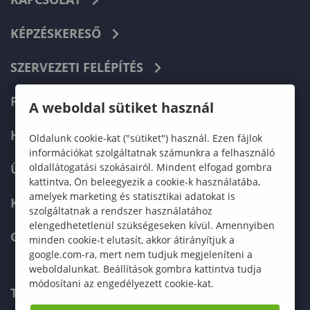
KÉPZÉSKERESŐ
SZERVEZETI FELÉPÍTÉS
FELVÉTELIZŐKNEK
A weboldal sütiket használ
HALLGATÓKNAK
Oldalunk cookie-kat ("sütiket") használ. Ezen fájlok
információkat szolgáltatnak számunkra a felhasználó
oldallátogatási szokásairól. Mindent elfogad gombra
ÜZLETI PARTNEREKNEK
kattintva, Ön beleegyezik a cookie-k használatába,
amelyek marketing és statisztikai adatokat is
KARRIER
szolgáltatnak a rendszer használatához
elengedhetetlenül szükségeseken kívül. Amennyiben
GREEN UNIVERSITY
minden cookie-t elutasít, akkor átirányítjuk a
google.com-ra, mert nem tudjuk megjeleníteni a
weboldalunkat. Beállítások gombra kattintva tudja
módosítani az engedélyezett cookie-kat.
TELEFONKÖNYV