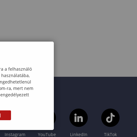
ra a felhasználó
k használatába,
engedhetetlenül
com-ra, mert nem
 engedélyezett
M
Instagram
YouTube
LinkedIn
TikTok