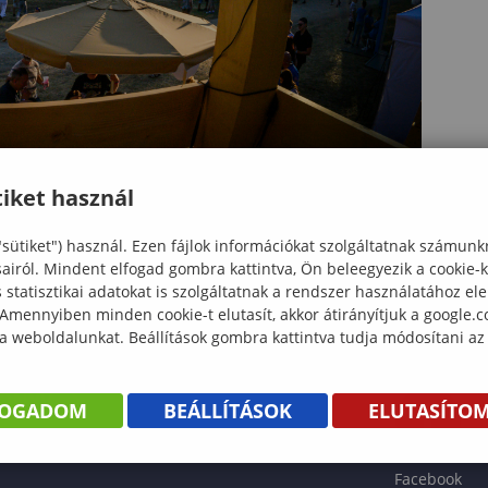
iket használ
"sütiket") használ. Ezen fájlok információkat szolgáltatnak számunk
sairól. Mindent elfogad gombra kattintva, Ön beleegyezik a cookie-
statisztikai adatokat is szolgáltatnak a rendszer használatához el
 Amennyiben minden cookie-t elutasít, akkor átirányítjuk a google.
 a weboldalunkat. Beállítások gombra kattintva tudja módosítani az
KÖNYV
FOGADOM
BEÁLLÍTÁSOK
ELUTASÍTO
ENTÉS
Facebook