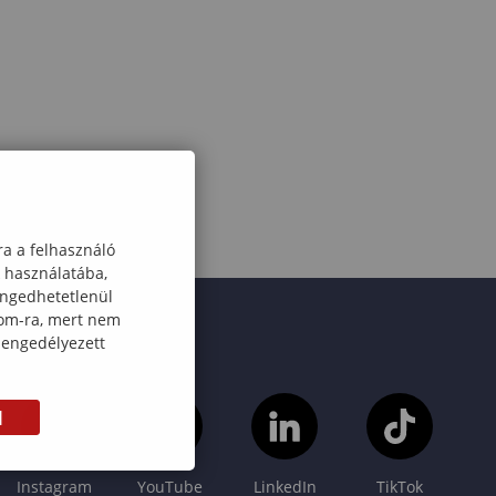
ra a felhasználó
k használatába,
engedhetetlenül
com-ra, mert nem
 engedélyezett
M
Instagram
YouTube
LinkedIn
TikTok