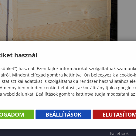
iket használ
"sütiket") használ. Ezen fájlok információkat szolgáltatnak számunk
sairól. Mindent elfogad gombra kattintva, Ön beleegyezik a cookie-
statisztikai adatokat is szolgáltatnak a rendszer használatához el
 Amennyiben minden cookie-t elutasít, akkor átirányítjuk a google.
 a weboldalunkat. Beállítások gombra kattintva tudja módosítani az
KÖNYV
FOGADOM
BEÁLLÍTÁSOK
ELUTASÍTO
ENTÉS
Facebook