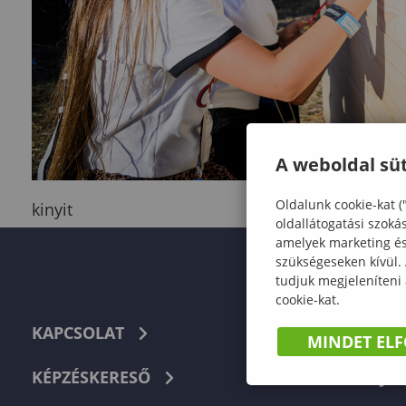
A weboldal süt
Oldalunk cookie-kat (
kinyit
oldallátogatási szoká
amelyek marketing és 
szükségeseken kívül.
tudjuk megjeleníteni
cookie-kat.
KAPCSOLAT
TELEFON
MINDET EL
KÉPZÉSKERESŐ
HIBABEJEL