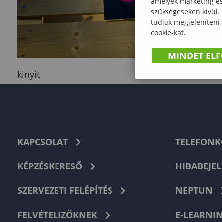
amelyek marketing és 
szükségeseken kívül.
tudjuk megjeleníteni
cookie-kat.
MINDET EL
kinyit
KAPCSOLAT
TELEFON
KÉPZÉSKERESŐ
HIBABEJEL
SZERVEZETI FELÉPÍTÉS
NEPTUN
FELVÉTELIZŐKNEK
E-LEARNI