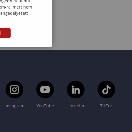
engedhetetlenül
com-ra, mert nem
 engedélyezett
M
Instagram
YouTube
LinkedIn
TikTok