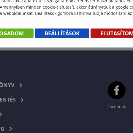
statisztikai adatokat is szolgáltatnak a rendszer használatához el
 Amennyiben minden cookie-t elutasít, akkor átirányítjuk a google.
 a weboldalunkat. Beállítások gombra kattintva tudja módosítani az
FOGADOM
BEÁLLÍTÁSOK
ELUTASÍTO
KÖNYV
ENTÉS
Facebook
NG