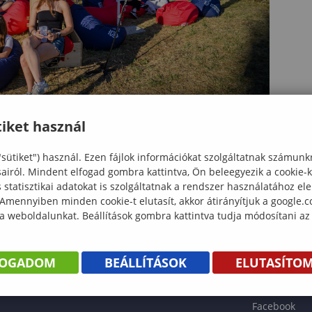
iket használ
"sütiket") használ. Ezen fájlok információkat szolgáltatnak számunk
sairól. Mindent elfogad gombra kattintva, Ön beleegyezik a cookie-
statisztikai adatokat is szolgáltatnak a rendszer használatához el
 Amennyiben minden cookie-t elutasít, akkor átirányítjuk a google.
 a weboldalunkat. Beállítások gombra kattintva tudja módosítani az
KÖNYV
FOGADOM
BEÁLLÍTÁSOK
ELUTASÍTO
ENTÉS
Facebook