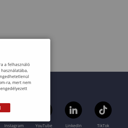
ra a felhasználó
k használatába,
engedhetetlenül
com-ra, mert nem
 engedélyezett
M
Instagram
YouTube
LinkedIn
TikTok