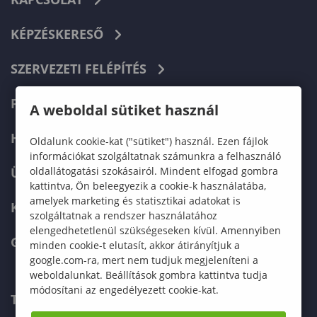
KÉPZÉSKERESŐ
SZERVEZETI FELÉPÍTÉS
FELVÉTELIZŐKNEK
A weboldal sütiket használ
HALLGATÓKNAK
Oldalunk cookie-kat ("sütiket") használ. Ezen fájlok
információkat szolgáltatnak számunkra a felhasználó
oldallátogatási szokásairól. Mindent elfogad gombra
ÜZLETI PARTNEREKNEK
kattintva, Ön beleegyezik a cookie-k használatába,
amelyek marketing és statisztikai adatokat is
KARRIER
szolgáltatnak a rendszer használatához
elengedhetetlenül szükségeseken kívül. Amennyiben
GREEN UNIVERSITY
minden cookie-t elutasít, akkor átirányítjuk a
google.com-ra, mert nem tudjuk megjeleníteni a
weboldalunkat. Beállítások gombra kattintva tudja
módosítani az engedélyezett cookie-kat.
TELEFONKÖNYV