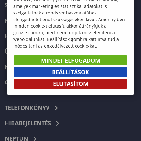
SZERVEZETI FELÉPÍTÉS
amelyek marketing és statisztikai adatokat is
szolgáltatnak a rendszer használatához
elengedhetetlenül szükségeseken kívül. Amennyiben
FELVÉTELIZŐKNEK
minden cookie-t elutasít, akkor átirányítjuk a
google.com-ra, mert nem tudjuk megjeleníteni a
HALLGATÓKNAK
weboldalunkat. Beállítások gombra kattintva tudja
módosítani az engedélyezett cookie-kat.
ÜZLETI PARTNEREKNEK
MINDET ELFOGADOM
KARRIER
BEÁLLÍTÁSOK
GREEN UNIVERSITY
ELUTASÍTOM
TELEFONKÖNYV
HIBABEJELENTÉS
NEPTUN