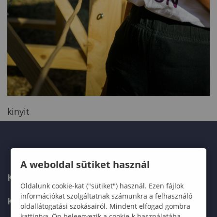
kinyit
A weboldal sütiket használ
KAPCSOLAT
Oldalunk cookie-kat ("sütiket") használ. Ezen fájlok
információkat szolgáltatnak számunkra a felhasználó
KÉPZÉSKERESŐ
oldallátogatási szokásairól. Mindent elfogad gombra
kattintva, Ön beleegyezik a cookie-k használatába,