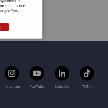
engedhetetlenül
com-ra, mert nem
 engedélyezett
M
Instagram
YouTube
LinkedIn
TikTok