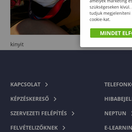
amelyek marketing és 
szükségeseken kívül.
tudjuk megjeleníteni
cookie-kat.
MINDET EL
kinyit
KAPCSOLAT
TELEFON
KÉPZÉSKERESŐ
HIBABEJEL
SZERVEZETI FELÉPÍTÉS
NEPTUN
FELVÉTELIZŐKNEK
E-LEARNI