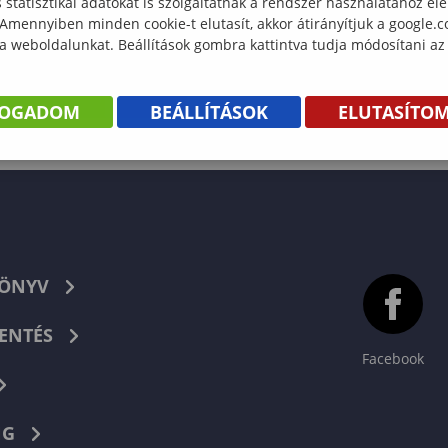
statisztikai adatokat is szolgáltatnak a rendszer használatához el
 Amennyiben minden cookie-t elutasít, akkor átirányítjuk a google.
 a weboldalunkat. Beállítások gombra kattintva tudja módosítani az
FOGADOM
BEÁLLÍTÁSOK
ELUTASÍTO
KÖNYV
ENTÉS
Facebook
NG