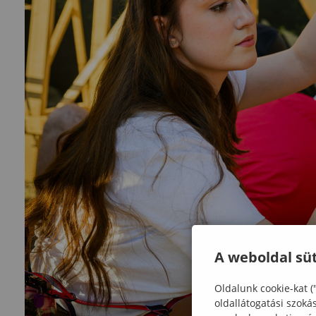
A weboldal süt
Oldalunk cookie-kat (
oldallátogatási szoká