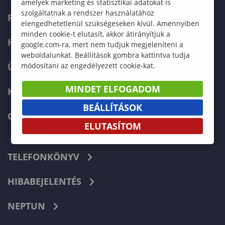
amelyek marketing és statisztikai adatokat is
szolgáltatnak a rendszer használatához
FELVÉTELIZŐKNEK
elengedhetetlenül szükségeseken kívül. Amennyiben
minden cookie-t elutasít, akkor átirányítjuk a
HALLGATÓKNAK
google.com-ra, mert nem tudjuk megjeleníteni a
weboldalunkat. Beállítások gombra kattintva tudja
módosítani az engedélyezett cookie-kat.
ÜZLETI PARTNEREKNEK
MINDET ELFOGADOM
KARRIER
BEÁLLÍTÁSOK
GREEN UNIVERSITY
ELUTASÍTOM
TELEFONKÖNYV
HIBABEJELENTÉS
NEPTUN