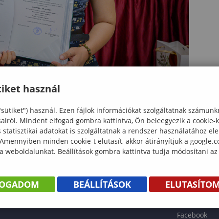
iket használ
"sütiket") használ. Ezen fájlok információkat szolgáltatnak számunk
sairól. Mindent elfogad gombra kattintva, Ön beleegyezik a cookie-
statisztikai adatokat is szolgáltatnak a rendszer használatához el
 Amennyiben minden cookie-t elutasít, akkor átirányítjuk a google.
 a weboldalunkat. Beállítások gombra kattintva tudja módosítani az
KÖNYV
FOGADOM
BEÁLLÍTÁSOK
ELUTASÍTO
ENTÉS
Facebook