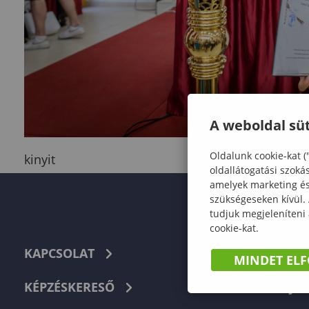
A weboldal süt
Oldalunk cookie-kat (
kinyit
oldallátogatási szoká
amelyek marketing és 
szükségeseken kívül.
tudjuk megjeleníteni
cookie-kat.
KAPCSOLAT
TELEFON
MINDET EL
KÉPZÉSKERESŐ
HIBABEJEL