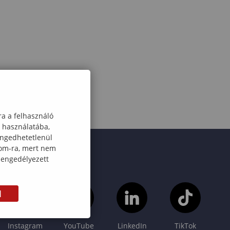
ra a felhasználó
k használatába,
engedhetetlenül
com-ra, mert nem
 engedélyezett
M
Instagram
YouTube
LinkedIn
TikTok