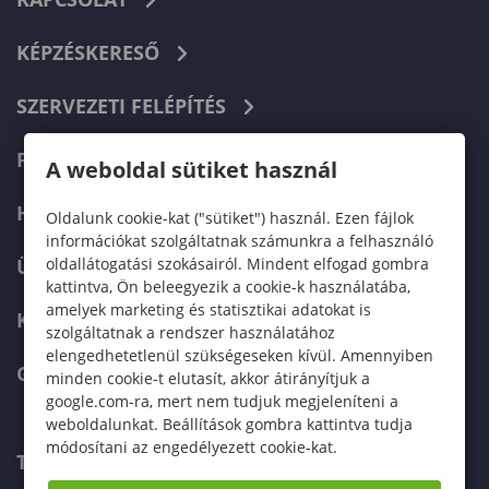
KÉPZÉSKERESŐ
SZERVEZETI FELÉPÍTÉS
FELVÉTELIZŐKNEK
A weboldal sütiket használ
HALLGATÓKNAK
Oldalunk cookie-kat ("sütiket") használ. Ezen fájlok
információkat szolgáltatnak számunkra a felhasználó
oldallátogatási szokásairól. Mindent elfogad gombra
ÜZLETI PARTNEREKNEK
kattintva, Ön beleegyezik a cookie-k használatába,
amelyek marketing és statisztikai adatokat is
KARRIER
szolgáltatnak a rendszer használatához
elengedhetetlenül szükségeseken kívül. Amennyiben
GREEN UNIVERSITY
minden cookie-t elutasít, akkor átirányítjuk a
google.com-ra, mert nem tudjuk megjeleníteni a
weboldalunkat. Beállítások gombra kattintva tudja
módosítani az engedélyezett cookie-kat.
TELEFONKÖNYV