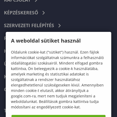
KÉPZÉSKERESŐ
SZERVEZETI FELÉPÍTÉS
FELVÉTELIZŐKNEK
A weboldal sütiket használ
HALLGATÓKNAK
Oldalunk cookie-kat ("sütiket") használ. Ezen fájlok
információkat szolgáltatnak számunkra a felhasználó
oldallátogatási szokásairól. Mindent elfogad gombra
ÜZLETI PARTNEREKNEK
kattintva, Ön beleegyezik a cookie-k használatába,
amelyek marketing és statisztikai adatokat is
KARRIER
szolgáltatnak a rendszer használatához
elengedhetetlenül szükségeseken kívül. Amennyiben
GREEN UNIVERSITY
minden cookie-t elutasít, akkor átirányítjuk a
google.com-ra, mert nem tudjuk megjeleníteni a
weboldalunkat. Beállítások gombra kattintva tudja
módosítani az engedélyezett cookie-kat.
TELEFONKÖNYV