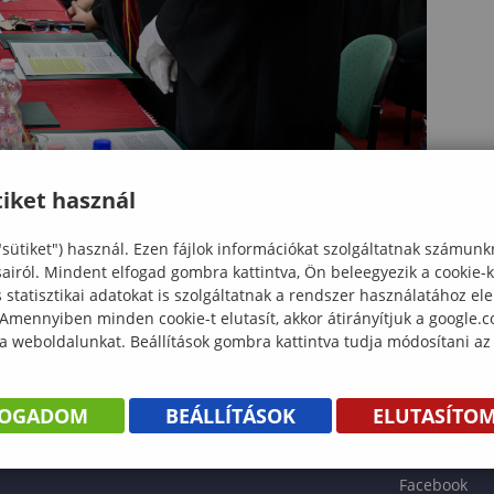
iket használ
"sütiket") használ. Ezen fájlok információkat szolgáltatnak számunk
sairól. Mindent elfogad gombra kattintva, Ön beleegyezik a cookie-
statisztikai adatokat is szolgáltatnak a rendszer használatához el
 Amennyiben minden cookie-t elutasít, akkor átirányítjuk a google.
 a weboldalunkat. Beállítások gombra kattintva tudja módosítani az
KÖNYV
FOGADOM
BEÁLLÍTÁSOK
ELUTASÍTO
ENTÉS
Facebook