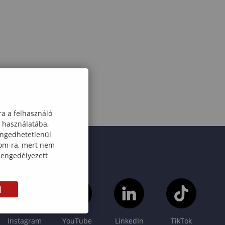
ra a felhasználó
k használatába,
engedhetetlenül
com-ra, mert nem
 engedélyezett
M
Instagram
YouTube
LinkedIn
TikTok