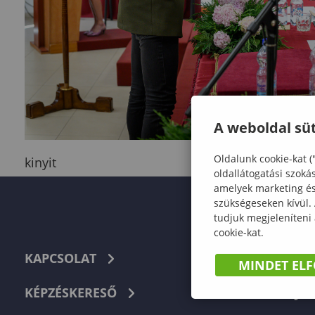
A weboldal süt
Oldalunk cookie-kat (
kinyit
oldallátogatási szoká
amelyek marketing és 
szükségeseken kívül.
tudjuk megjeleníteni
cookie-kat.
KAPCSOLAT
TELEFON
MINDET EL
KÉPZÉSKERESŐ
HIBABEJEL