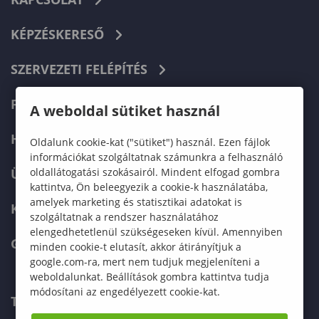
KÉPZÉSKERESŐ
SZERVEZETI FELÉPÍTÉS
FELVÉTELIZŐKNEK
A weboldal sütiket használ
HALLGATÓKNAK
Oldalunk cookie-kat ("sütiket") használ. Ezen fájlok
információkat szolgáltatnak számunkra a felhasználó
oldallátogatási szokásairól. Mindent elfogad gombra
ÜZLETI PARTNEREKNEK
kattintva, Ön beleegyezik a cookie-k használatába,
amelyek marketing és statisztikai adatokat is
KARRIER
szolgáltatnak a rendszer használatához
elengedhetetlenül szükségeseken kívül. Amennyiben
GREEN UNIVERSITY
minden cookie-t elutasít, akkor átirányítjuk a
google.com-ra, mert nem tudjuk megjeleníteni a
weboldalunkat. Beállítások gombra kattintva tudja
módosítani az engedélyezett cookie-kat.
TELEFONKÖNYV