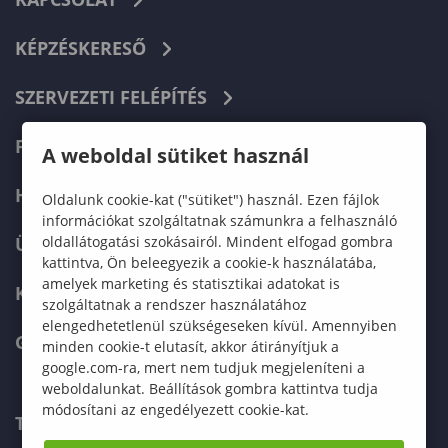
KÉPZÉSKERESŐ
SZERVEZETI FELÉPÍTÉS
FELVÉTELIZŐKNEK
A weboldal sütiket használ
HALLGATÓKNAK
Oldalunk cookie-kat ("sütiket") használ. Ezen fájlok
információkat szolgáltatnak számunkra a felhasználó
oldallátogatási szokásairól. Mindent elfogad gombra
ÜZLETI PARTNEREKNEK
kattintva, Ön beleegyezik a cookie-k használatába,
amelyek marketing és statisztikai adatokat is
KARRIER
szolgáltatnak a rendszer használatához
elengedhetetlenül szükségeseken kívül. Amennyiben
GREEN UNIVERSITY
minden cookie-t elutasít, akkor átirányítjuk a
google.com-ra, mert nem tudjuk megjeleníteni a
weboldalunkat. Beállítások gombra kattintva tudja
módosítani az engedélyezett cookie-kat.
TELEFONKÖNYV