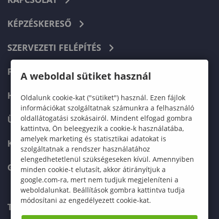
KÉPZÉSKERESŐ
SZERVEZETI FELÉPÍTÉS
FELVÉTELIZŐKNEK
A weboldal sütiket használ
HALLGATÓKNAK
Oldalunk cookie-kat ("sütiket") használ. Ezen fájlok
információkat szolgáltatnak számunkra a felhasználó
oldallátogatási szokásairól. Mindent elfogad gombra
ÜZLETI PARTNEREKNEK
kattintva, Ön beleegyezik a cookie-k használatába,
amelyek marketing és statisztikai adatokat is
KARRIER
szolgáltatnak a rendszer használatához
elengedhetetlenül szükségeseken kívül. Amennyiben
GREEN UNIVERSITY
minden cookie-t elutasít, akkor átirányítjuk a
google.com-ra, mert nem tudjuk megjeleníteni a
weboldalunkat. Beállítások gombra kattintva tudja
módosítani az engedélyezett cookie-kat.
TELEFONKÖNYV