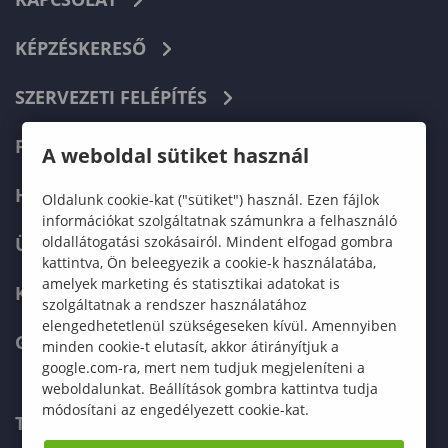
KÉPZÉSKERESŐ
SZERVEZETI FELÉPÍTÉS
FELVÉTELIZŐKNEK
A weboldal sütiket használ
HALLGATÓKNAK
Oldalunk cookie-kat ("sütiket") használ. Ezen fájlok
információkat szolgáltatnak számunkra a felhasználó
oldallátogatási szokásairól. Mindent elfogad gombra
ÜZLETI PARTNEREKNEK
kattintva, Ön beleegyezik a cookie-k használatába,
amelyek marketing és statisztikai adatokat is
KARRIER
szolgáltatnak a rendszer használatához
elengedhetetlenül szükségeseken kívül. Amennyiben
GREEN UNIVERSITY
minden cookie-t elutasít, akkor átirányítjuk a
google.com-ra, mert nem tudjuk megjeleníteni a
weboldalunkat. Beállítások gombra kattintva tudja
módosítani az engedélyezett cookie-kat.
TELEFONKÖNYV