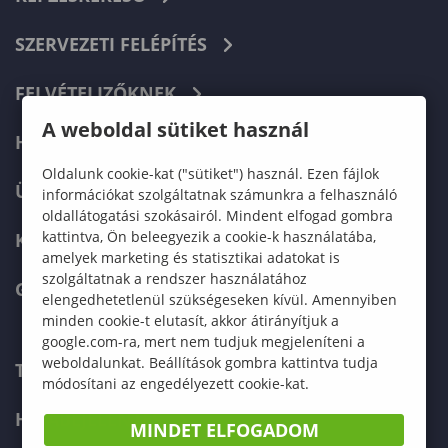
SZERVEZETI FELÉPÍTÉS
FELVÉTELIZŐKNEK
A weboldal sütiket használ
HALLGATÓKNAK
Oldalunk cookie-kat ("sütiket") használ. Ezen fájlok
ÜZLETI PARTNEREKNEK
információkat szolgáltatnak számunkra a felhasználó
oldallátogatási szokásairól. Mindent elfogad gombra
kattintva, Ön beleegyezik a cookie-k használatába,
KARRIER
amelyek marketing és statisztikai adatokat is
szolgáltatnak a rendszer használatához
GREEN UNIVERSITY
elengedhetetlenül szükségeseken kívül. Amennyiben
minden cookie-t elutasít, akkor átirányítjuk a
google.com-ra, mert nem tudjuk megjeleníteni a
weboldalunkat. Beállítások gombra kattintva tudja
TELEFONKÖNYV
módosítani az engedélyezett cookie-kat.
HIBABEJELENTÉS
MINDET ELFOGADOM