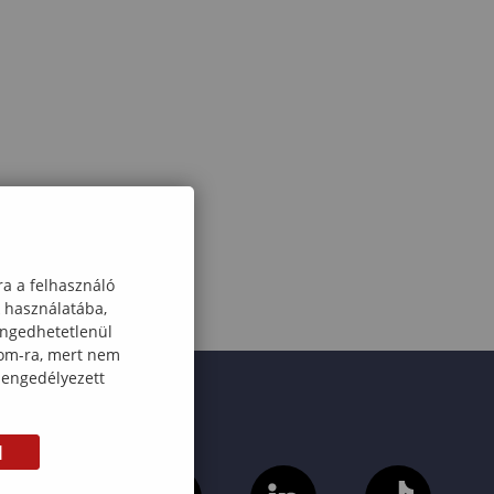
ra a felhasználó
k használatába,
engedhetetlenül
com-ra, mert nem
 engedélyezett
M