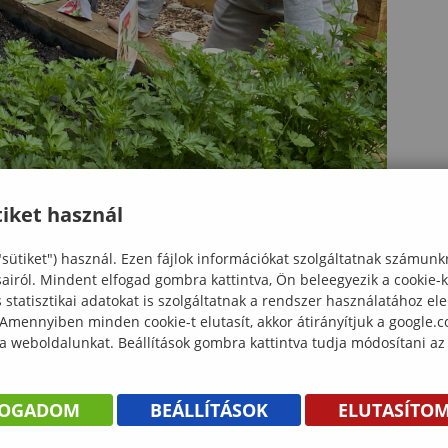
iket használ
"sütiket") használ. Ezen fájlok információkat szolgáltatnak számunk
sairól. Mindent elfogad gombra kattintva, Ön beleegyezik a cookie-
statisztikai adatokat is szolgáltatnak a rendszer használatához el
 Amennyiben minden cookie-t elutasít, akkor átirányítjuk a google.
 a weboldalunkat. Beállítások gombra kattintva tudja módosítani az
FOGADOM
BEÁLLÍTÁSOK
ELUTASÍTO
KÖNYV