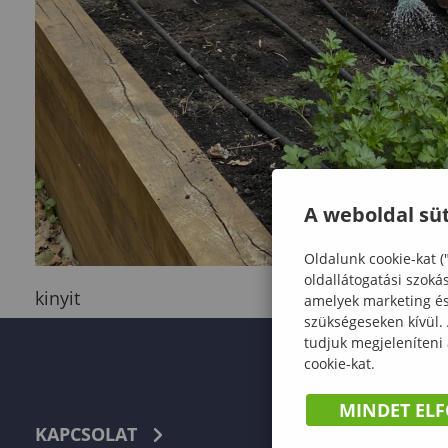
A weboldal süt
Oldalunk cookie-kat (
oldallátogatási szoká
kinyit
amelyek marketing és 
szükségeseken kívül.
tudjuk megjeleníteni
cookie-kat.
MINDET EL
KAPCSOLAT
TELEFON