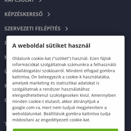
KÉPZÉSKERESŐ
SZERVEZETI FELÉPÍTÉS
FELVÉTELIZŐKNEK
A weboldal sütiket használ
HALLGATÓKNAK
Oldalunk cookie-kat ("sütiket") használ. Ezen fájlok
információkat szolgáltatnak számunkra a felhasználó
oldallátogatási szokásairól. Mindent elfogad gombra
ÜZLETI PARTNEREKNEK
kattintva, Ön beleegyezik a cookie-k használatába,
amelyek marketing és statisztikai adatokat is
KARRIER
szolgáltatnak a rendszer használatához
elengedhetetlenül szükségeseken kívül. Amennyiben
GREEN UNIVERSITY
minden cookie-t elutasít, akkor átirányítjuk a
google.com-ra, mert nem tudjuk megjeleníteni a
weboldalunkat. Beállítások gombra kattintva tudja
módosítani az engedélyezett cookie-kat.
TELEFONKÖNYV