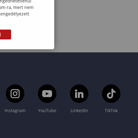
engedhetetlenül
com-ra, mert nem
 engedélyezett
M
Instagram
YouTube
LinkedIn
TikTok