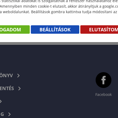
statisztikai adatokat is szolgáltatnak a rendszer használatához el
 Amennyiben minden cookie-t elutasít, akkor átirányítjuk a google.
 a weboldalunkat. Beállítások gombra kattintva tudja módosítani az
FOGADOM
BEÁLLÍTÁSOK
ELUTASÍTO
KÖNYV
ENTÉS
Facebook
NG