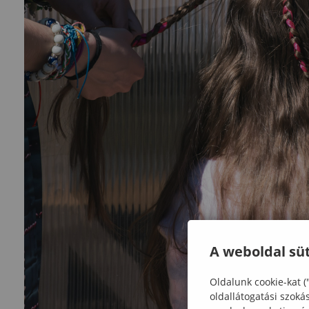
A weboldal süt
Oldalunk cookie-kat (
oldallátogatási szoká