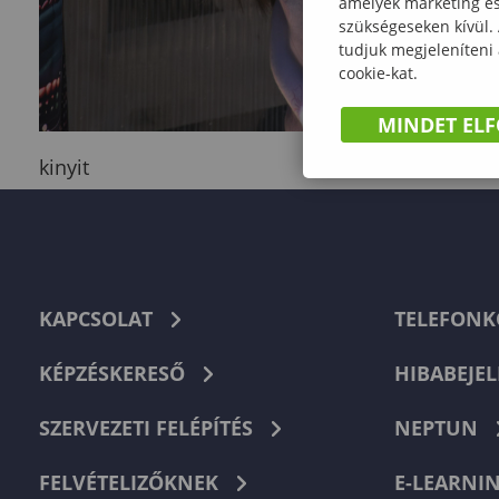
amelyek marketing és 
szükségeseken kívül.
tudjuk megjeleníteni
cookie-kat.
MINDET EL
kinyit
KAPCSOLAT
TELEFON
KÉPZÉSKERESŐ
HIBABEJEL
SZERVEZETI FELÉPÍTÉS
NEPTUN
FELVÉTELIZŐKNEK
E-LEARNI