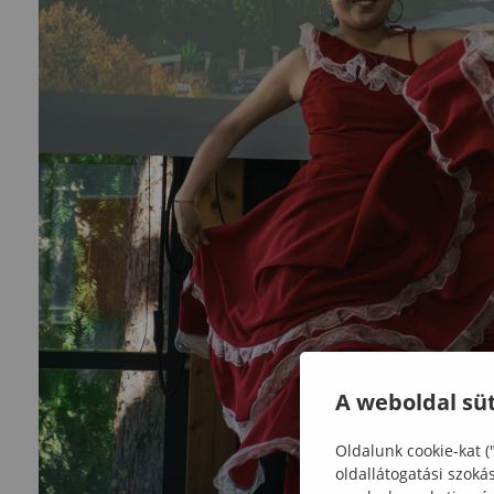
A weboldal süt
Oldalunk cookie-kat (
oldallátogatási szoká