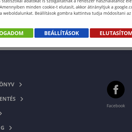
statisztikai adatokat is szolgáltatnak a rendszer használatához el
 Amennyiben minden cookie-t elutasít, akkor átirányítjuk a google.
 a weboldalunkat. Beállítások gombra kattintva tudja módosítani az
FOGADOM
BEÁLLÍTÁSOK
ELUTASÍTO
KÖNYV
ENTÉS
Facebook
NG