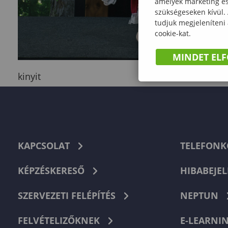
amelyek marketing és 
szükségeseken kívül.
tudjuk megjeleníteni
cookie-kat.
MINDET EL
kinyit
KAPCSOLAT
TELEFON
KÉPZÉSKERESŐ
HIBABEJEL
SZERVEZETI FELÉPÍTÉS
NEPTUN
FELVÉTELIZŐKNEK
E-LEARNI