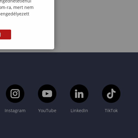
engedhetetlenül
com-ra, mert nem
 engedélyezett
M
Instagram
YouTube
LinkedIn
TikTok