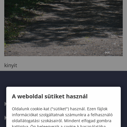
kinyit
A weboldal sütiket használ
KAPCSOLAT
Oldalunk cookie-kat ("sütiket") használ. Ezen fájlok
információkat szolgáltatnak számunkra a felhasználó
KÉPZÉSKERESŐ
oldallátogatási szokásairól. Mindent elfogad gombra
kattintva, Ön beleegyezik a cookie-k használatába,