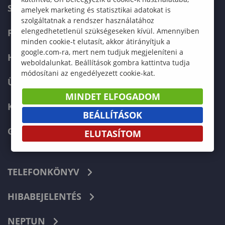
SZERVEZETI FELÉPÍTÉS
amelyek marketing és statisztikai adatokat is
szolgáltatnak a rendszer használatához
elengedhetetlenül szükségeseken kívül. Amennyiben
FELVÉTELIZŐKNEK
minden cookie-t elutasít, akkor átirányítjuk a
google.com-ra, mert nem tudjuk megjeleníteni a
HALLGATÓKNAK
weboldalunkat. Beállítások gombra kattintva tudja
módosítani az engedélyezett cookie-kat.
ÜZLETI PARTNEREKNEK
MINDET ELFOGADOM
KARRIER
BEÁLLÍTÁSOK
GREEN UNIVERSITY
ELUTASÍTOM
TELEFONKÖNYV
HIBABEJELENTÉS
NEPTUN