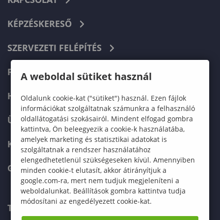
KÉPZÉSKERESŐ
SZERVEZETI FELÉPÍTÉS
FELVÉTELIZŐKNEK
A weboldal sütiket használ
HALLGATÓKNAK
Oldalunk cookie-kat ("sütiket") használ. Ezen fájlok
információkat szolgáltatnak számunkra a felhasználó
oldallátogatási szokásairól. Mindent elfogad gombra
ÜZLETI PARTNEREKNEK
kattintva, Ön beleegyezik a cookie-k használatába,
amelyek marketing és statisztikai adatokat is
KARRIER
szolgáltatnak a rendszer használatához
elengedhetetlenül szükségeseken kívül. Amennyiben
GREEN UNIVERSITY
minden cookie-t elutasít, akkor átirányítjuk a
google.com-ra, mert nem tudjuk megjeleníteni a
weboldalunkat. Beállítások gombra kattintva tudja
módosítani az engedélyezett cookie-kat.
TELEFONKÖNYV