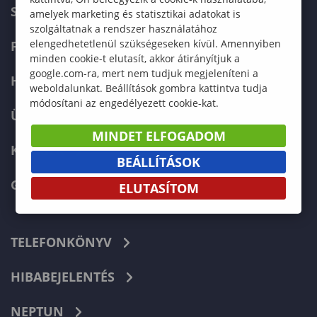
SZERVEZETI FELÉPÍTÉS
amelyek marketing és statisztikai adatokat is
szolgáltatnak a rendszer használatához
elengedhetetlenül szükségeseken kívül. Amennyiben
FELVÉTELIZŐKNEK
minden cookie-t elutasít, akkor átirányítjuk a
google.com-ra, mert nem tudjuk megjeleníteni a
HALLGATÓKNAK
weboldalunkat. Beállítások gombra kattintva tudja
módosítani az engedélyezett cookie-kat.
ÜZLETI PARTNEREKNEK
MINDET ELFOGADOM
KARRIER
BEÁLLÍTÁSOK
GREEN UNIVERSITY
ELUTASÍTOM
TELEFONKÖNYV
HIBABEJELENTÉS
NEPTUN