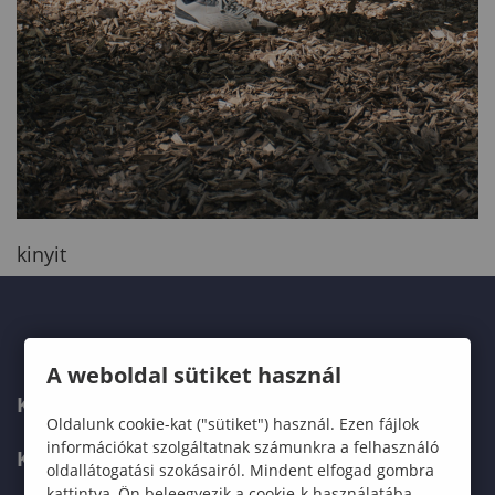
kinyit
A weboldal sütiket használ
KAPCSOLAT
Oldalunk cookie-kat ("sütiket") használ. Ezen fájlok
információkat szolgáltatnak számunkra a felhasználó
KÉPZÉSKERESŐ
oldallátogatási szokásairól. Mindent elfogad gombra
kattintva, Ön beleegyezik a cookie-k használatába,