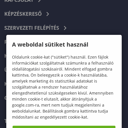
KÉPZÉSKERESŐ
SZERVEZETI FELÉPÍTÉS
FELVÉTELIZŐKNEK
A weboldal sütiket használ
HALLGATÓKNAK
Oldalunk cookie-kat ("sütiket") használ. Ezen fájlok
információkat szolgáltatnak számunkra a felhasználó
oldallátogatási szokásairól. Mindent elfogad gombra
ÜZLETI PARTNEREKNEK
kattintva, Ön beleegyezik a cookie-k használatába,
amelyek marketing és statisztikai adatokat is
KARRIER
szolgáltatnak a rendszer használatához
elengedhetetlenül szükségeseken kívül. Amennyiben
GREEN UNIVERSITY
minden cookie-t elutasít, akkor átirányítjuk a
google.com-ra, mert nem tudjuk megjeleníteni a
weboldalunkat. Beállítások gombra kattintva tudja
módosítani az engedélyezett cookie-kat.
TELEFONKÖNYV