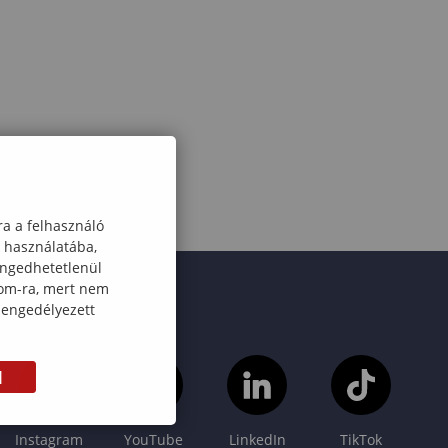
ra a felhasználó
k használatába,
engedhetetlenül
com-ra, mert nem
 engedélyezett
M
Instagram
YouTube
LinkedIn
TikTok