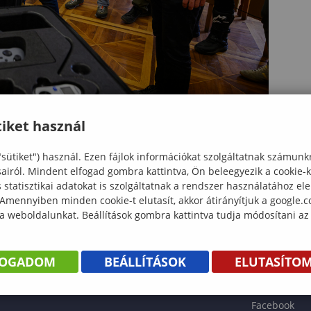
iket használ
"sütiket") használ. Ezen fájlok információkat szolgáltatnak számunk
sairól. Mindent elfogad gombra kattintva, Ön beleegyezik a cookie-
statisztikai adatokat is szolgáltatnak a rendszer használatához el
 Amennyiben minden cookie-t elutasít, akkor átirányítjuk a google.
 a weboldalunkat. Beállítások gombra kattintva tudja módosítani az
KÖNYV
FOGADOM
BEÁLLÍTÁSOK
ELUTASÍTO
ENTÉS
Facebook