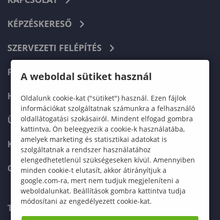
KÉPZÉSKERESŐ
SZERVEZETI FELÉPÍTÉS
FELVÉTELIZŐKNEK
A weboldal sütiket használ
HALLGATÓKNAK
Oldalunk cookie-kat ("sütiket") használ. Ezen fájlok
információkat szolgáltatnak számunkra a felhasználó
oldallátogatási szokásairól. Mindent elfogad gombra
ÜZLETI PARTNEREKNEK
kattintva, Ön beleegyezik a cookie-k használatába,
amelyek marketing és statisztikai adatokat is
KARRIER
szolgáltatnak a rendszer használatához
elengedhetetlenül szükségeseken kívül. Amennyiben
GREEN UNIVERSITY
minden cookie-t elutasít, akkor átirányítjuk a
google.com-ra, mert nem tudjuk megjeleníteni a
weboldalunkat. Beállítások gombra kattintva tudja
módosítani az engedélyezett cookie-kat.
TELEFONKÖNYV