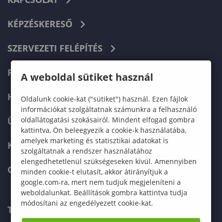
KÉPZÉSKERESŐ
SZERVEZETI FELÉPÍTÉS
FELVÉTELIZŐKNEK
A weboldal sütiket használ
HALLGATÓKNAK
Oldalunk cookie-kat ("sütiket") használ. Ezen fájlok
információkat szolgáltatnak számunkra a felhasználó
oldallátogatási szokásairól. Mindent elfogad gombra
ÜZLETI PARTNEREKNEK
kattintva, Ön beleegyezik a cookie-k használatába,
amelyek marketing és statisztikai adatokat is
KARRIER
szolgáltatnak a rendszer használatához
elengedhetetlenül szükségeseken kívül. Amennyiben
GREEN UNIVERSITY
minden cookie-t elutasít, akkor átirányítjuk a
google.com-ra, mert nem tudjuk megjeleníteni a
weboldalunkat. Beállítások gombra kattintva tudja
módosítani az engedélyezett cookie-kat.
TELEFONKÖNYV