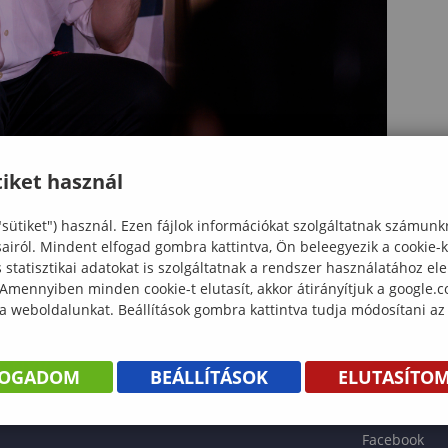
iket használ
"sütiket") használ. Ezen fájlok információkat szolgáltatnak számunk
sairól. Mindent elfogad gombra kattintva, Ön beleegyezik a cookie-
statisztikai adatokat is szolgáltatnak a rendszer használatához el
 Amennyiben minden cookie-t elutasít, akkor átirányítjuk a google.
 a weboldalunkat. Beállítások gombra kattintva tudja módosítani az
KÖNYV
FOGADOM
BEÁLLÍTÁSOK
ELUTASÍTO
ENTÉS
Facebook