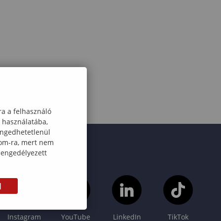
ra a felhasználó
k használatába,
engedhetetlenül
com-ra, mert nem
 engedélyezett
M
Instagram
YouTube
LinkedIn
TikTok