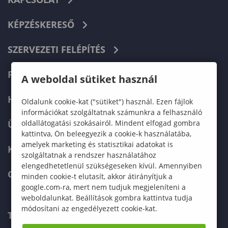
KÉPZÉSKERESŐ
SZERVEZETI FELÉPÍTÉS
FELVÉTELIZŐKNEK
A weboldal sütiket használ
HALLGATÓKNAK
Oldalunk cookie-kat ("sütiket") használ. Ezen fájlok
információkat szolgáltatnak számunkra a felhasználó
oldallátogatási szokásairól. Mindent elfogad gombra
ÜZLETI PARTNEREKNEK
kattintva, Ön beleegyezik a cookie-k használatába,
amelyek marketing és statisztikai adatokat is
KARRIER
szolgáltatnak a rendszer használatához
elengedhetetlenül szükségeseken kívül. Amennyiben
GREEN UNIVERSITY
minden cookie-t elutasít, akkor átirányítjuk a
google.com-ra, mert nem tudjuk megjeleníteni a
weboldalunkat. Beállítások gombra kattintva tudja
módosítani az engedélyezett cookie-kat.
TELEFONKÖNYV