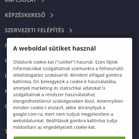
KÉPZÉSKERESŐ
SZERVEZETI FELÉPÍTÉS
FELVÉTELIZŐKNEK
A weboldal sütiket használ
HALLGATÓKNAK
Oldalunk cookie-kat ("sütiket") használ. Ezen fájlok
információkat szolgáltatnak számunkra a felhasználó
oldallátogatási szokásairól. Mindent elfogad gombra
ÜZLETI PARTNEREKNEK
kattintva, Ön beleegyezik a cookie-k használatába,
amelyek marketing és statisztikai adatokat is
KARRIER
szolgáltatnak a rendszer használatához
elengedhetetlenül szükségeseken kívül. Amennyiben
GREEN UNIVERSITY
minden cookie-t elutasít, akkor átirányítjuk a
google.com-ra, mert nem tudjuk megjeleníteni a
weboldalunkat. Beállítások gombra kattintva tudja
módosítani az engedélyezett cookie-kat.
TELEFONKÖNYV