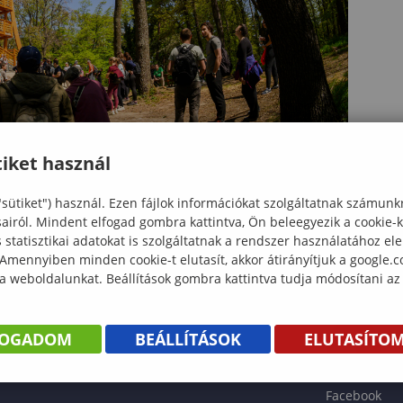
iket használ
"sütiket") használ. Ezen fájlok információkat szolgáltatnak számunk
sairól. Mindent elfogad gombra kattintva, Ön beleegyezik a cookie-
statisztikai adatokat is szolgáltatnak a rendszer használatához el
 Amennyiben minden cookie-t elutasít, akkor átirányítjuk a google.
 a weboldalunkat. Beállítások gombra kattintva tudja módosítani az
KÖNYV
FOGADOM
BEÁLLÍTÁSOK
ELUTASÍTO
ENTÉS
Facebook