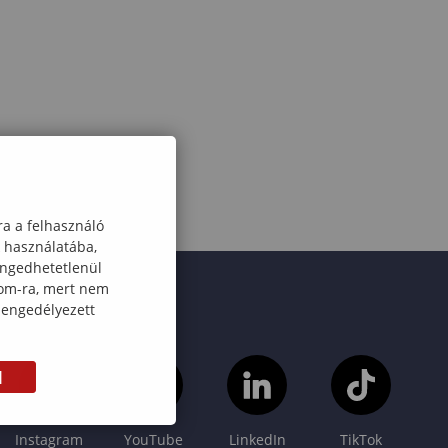
ra a felhasználó
k használatába,
engedhetetlenül
com-ra, mert nem
 engedélyezett
M
Instagram
YouTube
LinkedIn
TikTok