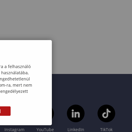
ra a felhasználó
k használatába,
engedhetetlenül
com-ra, mert nem
 engedélyezett
M
Instagram
YouTube
LinkedIn
TikTok