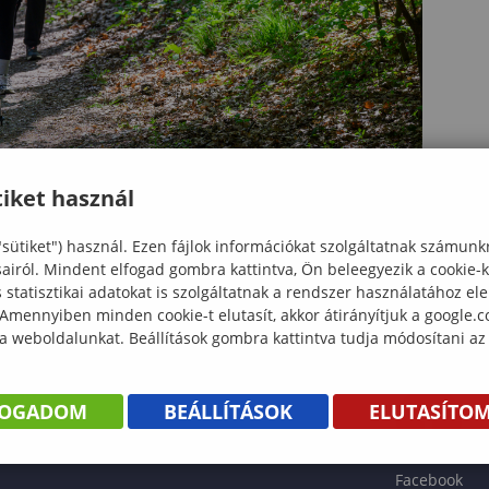
iket használ
"sütiket") használ. Ezen fájlok információkat szolgáltatnak számunk
sairól. Mindent elfogad gombra kattintva, Ön beleegyezik a cookie-
statisztikai adatokat is szolgáltatnak a rendszer használatához el
 Amennyiben minden cookie-t elutasít, akkor átirányítjuk a google.
 a weboldalunkat. Beállítások gombra kattintva tudja módosítani az
KÖNYV
FOGADOM
BEÁLLÍTÁSOK
ELUTASÍTO
ENTÉS
Facebook